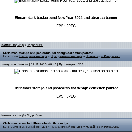
Elegant dark background New Year 2021 and abstract banner
EPS * JPEG
Комментарии (0)
Подробнее
Christmas stamps and postcards flat design collection painted
Категория:
Векторный клипарт
»
Праздничный клипарт
»
Новый год и Рождество
автор:
natalivesna
| 28-11-2020, 06:46 | Просмотров: 259
Christmas stamps and postcards flat design collection painted
EPS * JPEG
Комментарии (0)
Подробнее
Christmas snow ball illustration in flat design
Категория:
Векторный клипарт
»
Праздничный клипарт
»
Новый год и Рождество