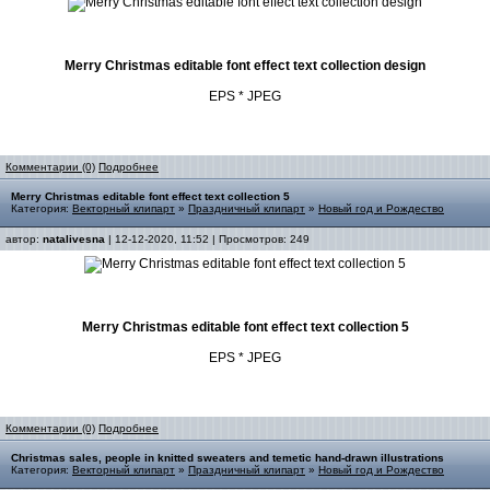
Merry Christmas editable font effect text collection design
EPS * JPEG
Комментарии (0)
Подробнее
Merry Christmas editable font effect text collection 5
Категория:
Векторный клипарт
»
Праздничный клипарт
»
Новый год и Рождество
автор:
natalivesna
| 12-12-2020, 11:52 | Просмотров: 249
Merry Christmas editable font effect text collection 5
EPS * JPEG
Комментарии (0)
Подробнее
Christmas sales, people in knitted sweaters and temetic hand-drawn illustrations
Категория:
Векторный клипарт
»
Праздничный клипарт
»
Новый год и Рождество