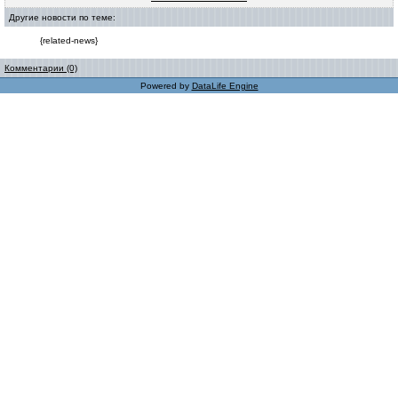
Другие новости по теме:
{related-news}
Комментарии (0)
Powered by
DataLife Engine