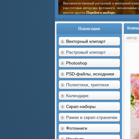
Высококачественный растровый и векторный клип
уже готовые авторские фотокниги, эксклюзивные 
многое другое
Перейти к выбору
Навигация
Клипа
автор:
Векторный клипарт
Растровый клипарт
Photoshop
PSD-файлы, исходники
Полиптихи, триптихи
Календари
Скрап-наборы
Рамки и скрап-странички
Фотокниги