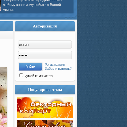
авторских фотокниг, приуроченных к
любому значимому событию Вашей
жизни...
Авторизация
Регистрация
Забыли пароль?
чужой компьютер
Популярные темы