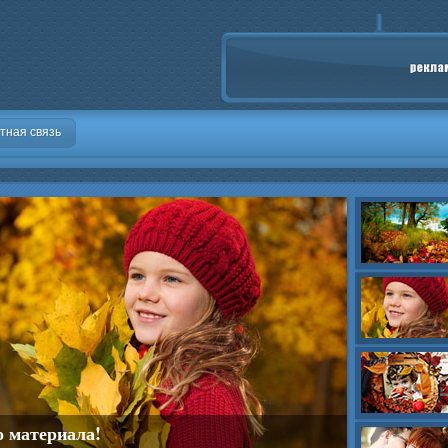
тная связь
о материала!