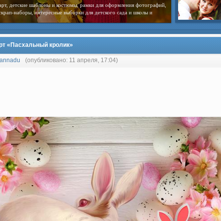
арт, детские шаблоны и костюмы, рамки для оформления фотографий,
скрап-наборы, интересные выборки для детского сада и школы и
рт «Пасхальный кролик»
annadu
(опубликовано: 11 апреля, 17:04)