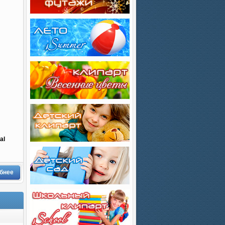
al
бнее