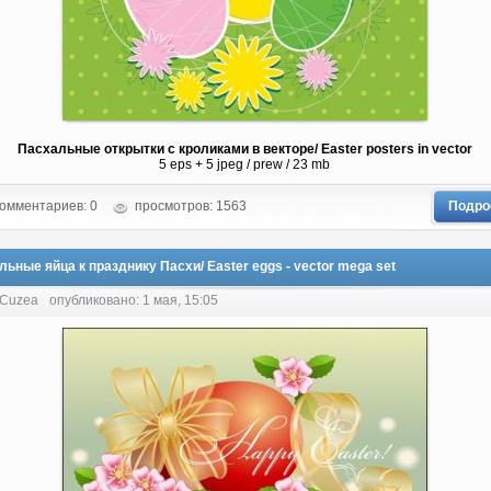
Пасхальные открытки с кроликами в векторе/ Easter posters in vector
5 eps + 5 jpeg / prew / 23 mb
омментариев: 0
просмотров: 1563
Подро
ьные яйца к празднику Пасхи/ Easter eggs - vector mega set
 Cuzea
опубликовано: 1 мая, 15:05