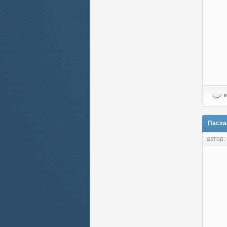
к
Пасхал
автор: