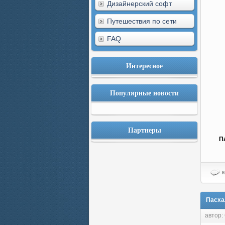
Дизайнерский софт
Путешествия по сети
FAQ
Интересное
Популярные новости
Партнеры
П
к
Пасхал
автор: