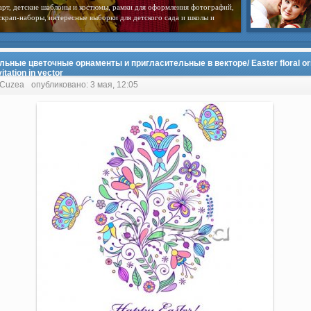
арт, детские шаблоны и костюмы, рамки для оформления фотографий,
скрап-наборы, интересные выборки для детского сада и школы и
льные цветочные орнаменты и пригласительные в векторе/ Easter floral o
itation in vector
 Cuzea
опубликовано: 3 мая, 12:05