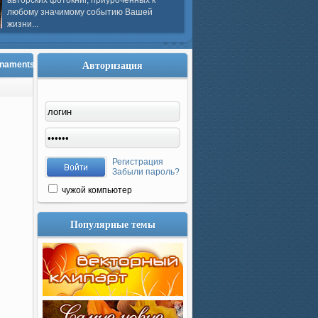
авторских фотокниг, приуроченных к
любому значимому событию Вашей
жизни...
Авторизация
rnaments
Регистрация
Забыли пароль?
чужой компьютер
Популярные темы