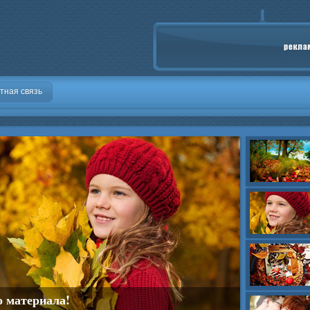
тная связь
о материала!