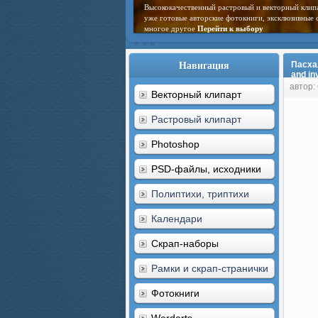
Высококачественный растровый и векторный клип
уже готовые авторские фотокниги, эксклюзивные 
многое другое
Перейти к выбору
Навигация
Пасха
and inv
автор:
Векторный клипарт
Растровый клипарт
Photoshop
PSD-файлы, исходники
Полиптихи, триптихи
Календари
Скрап-наборы
Рамки и скрап-странички
Фотокниги