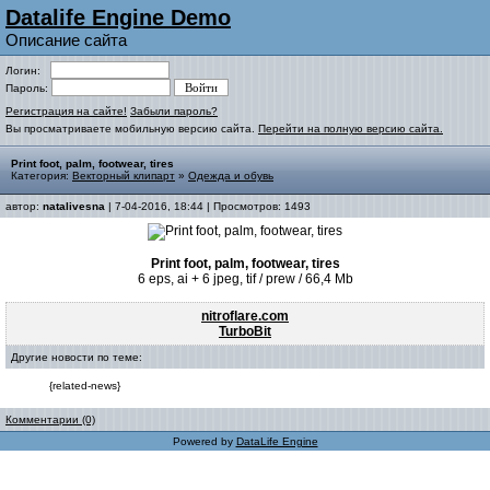
Datalife Engine Demo
Описание сайта
Логин:
Пароль:
Регистрация на сайте!
Забыли пароль?
Вы просматриваете мобильную версию сайта.
Перейти на полную версию сайта.
Print foot, palm, footwear, tires
Категория:
Векторный клипарт
»
Одежда и обувь
автор:
natalivesna
| 7-04-2016, 18:44 | Просмотров: 1493
Print foot, palm, footwear, tires
6 eps, ai + 6 jpeg, tif / prew / 66,4 Mb
nitroflare.com
TurboBit
Другие новости по теме:
{related-news}
Комментарии (0)
Powered by
DataLife Engine