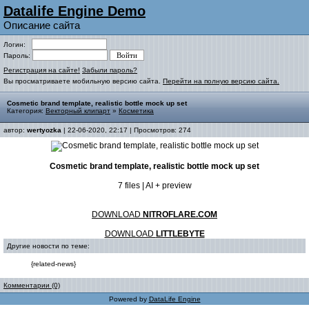
Datalife Engine Demo
Описание сайта
Логин:
Пароль:
Регистрация на сайте!
Забыли пароль?
Вы просматриваете мобильную версию сайта.
Перейти на полную версию сайта.
Cosmetic brand template, realistic bottle mock up set
Категория:
Векторный клипарт
»
Косметика
автор:
wertyozka
| 22-06-2020, 22:17 | Просмотров: 274
Cosmetic brand template, realistic bottle mock up set
7 files | AI + preview
DOWNLOAD
NITROFLARE.COM
DOWNLOAD
LITTLEBYTE
Другие новости по теме:
{related-news}
Комментарии (0)
Powered by
DataLife Engine