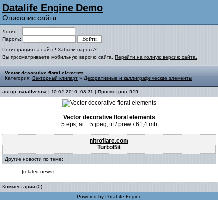
Datalife Engine Demo
Описание сайта
Логин:
Пароль:
Регистрация на сайте!
Забыли пароль?
Вы просматриваете мобильную версию сайта.
Перейти на полную версию сайта.
Vector decorative floral elements
Категория:
Векторный клипарт
»
Декоративные и каллиграфические элементы
автор:
natalivesna
| 10-02-2016, 03:31 | Просмотров: 525
Vector decorative floral elements
5 eps, ai + 5 jpeg, tif / prew / 61,4 mb
nitroflare.com
TurboBit
Другие новости по теме:
{related-news}
Комментарии (0)
Powered by
DataLife Engine