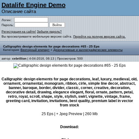
Datalife Engine Demo
Описание сайта
Логин:
Пароль:
Регистрация на сайте!
Забыли пароль?
Вы просматриваете мобильную версию сайта.
Перейти на полную версию сайта.
Calligraphic design elements for page decorations #65 - 25 Eps
Категория:
Векторный клипарт
»
Декоративные и каллиграфические элементы
автор:
cebrillion
| 4-04-2016, 06:13 | Просмотров: 500
Calligraphic design elements for page decorations, leaf, luxury, medieval, old,
ornament, ornamental, monogram, ribbon, cirle, simple line decor, abstract,
banner, baroque, border, divider, classic, corner, creative, decoration,
decorative detail, drawing, elegance elegant, floral, ornate, pattern, petal,
retro, royal, scroll, shape, style, stylish, swirl, vignette, vintage, frame,
greeting card, invitation, invitations, best quality, premium label in vector
from stock
25 Eps | + Jpeg Preview | 260 Mb
Download: