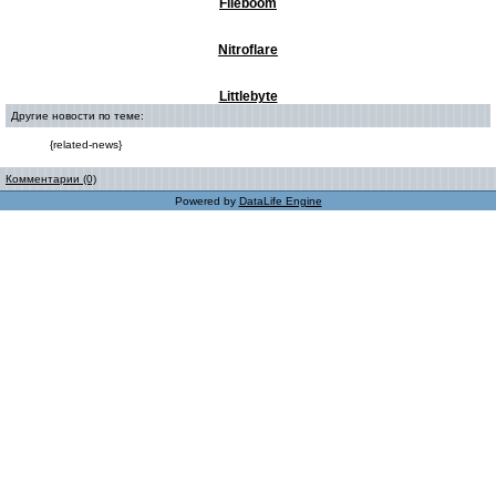
Fileboom
Nitroflare
Littlebyte
Другие новости по теме:
{related-news}
Комментарии (0)
Powered by
DataLife Engine