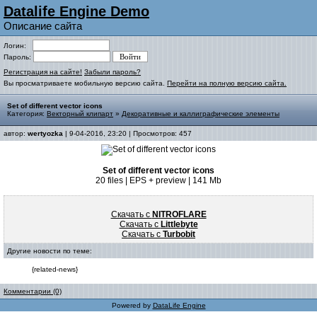
Datalife Engine Demo
Описание сайта
Логин:
Пароль:
Регистрация на сайте!
Забыли пароль?
Вы просматриваете мобильную версию сайта.
Перейти на полную версию сайта.
Set of different vector icons
Категория:
Векторный клипарт
»
Декоративные и каллиграфические элементы
автор:
wertyozka
| 9-04-2016, 23:20 | Просмотров: 457
Set of different vector icons
20 files | EPS + preview | 141 Mb
Скачать с
NITROFLARE
Скачать с
Littlebyte
Скачать с
Turbobit
Другие новости по теме:
{related-news}
Комментарии (0)
Powered by
DataLife Engine