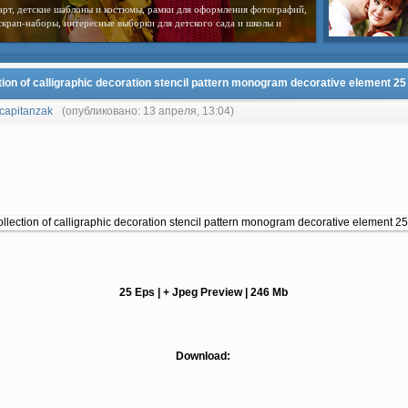
арт, детские шаблоны и костюмы, рамки для оформления фотографий,
скрап-наборы, интересные выборки для детского сада и школы и
tion of calligraphic decoration stencil pattern monogram decorative element 2
capitanzak
(опубликовано: 13 апреля, 13:04)
25 Eps | + Jpeg Preview | 246 Mb
Download: