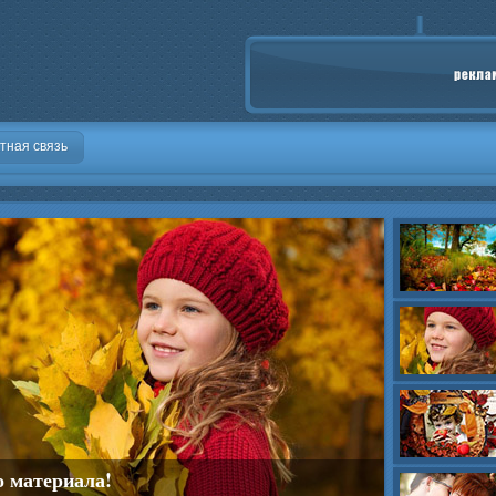
тная связь
о материала!