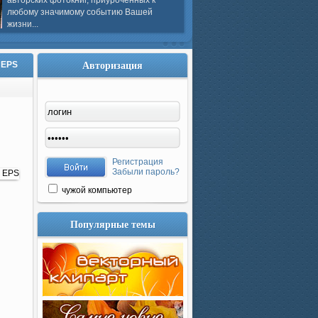
авторских фотокниг, приуроченных к
любому значимому событию Вашей
жизни...
Авторизация
5 EPS
Регистрация
Забыли пароль?
чужой компьютер
Популярные темы