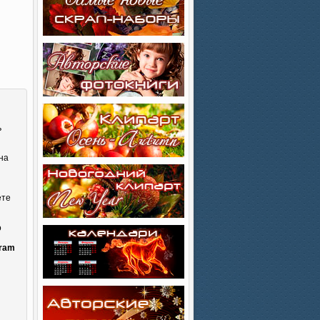
ь
на
ете
о
gram