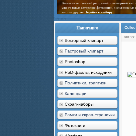
Высококачественный растровый и векторный клип
уже готовые авторские фотокниги, эксклюзивные 
многое другое
Перейти к выбору
Навигация
Collec
автор:
Векторный клипарт
Растровый клипарт
Photoshop
PSD-файлы, исходники
Полиптихи, триптихи
Календари
Скрап-наборы
Рамки и скрап-странички
Фотокниги