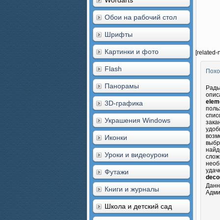
Wordarts
Обои на рабочий стол
Шрифты
Картинки и фото
[related-
Flash
Похо
Панорамы
Рады
опис
elem
3D-графика
поль
спис
Украшения Windows
зака
удоб
возм
Иконки
выбр
найд
Уроки и видеоуроки
слож
необ
удач
Футажи
deco
Данн
Книги и журналы
Адми
Школа и детский сад