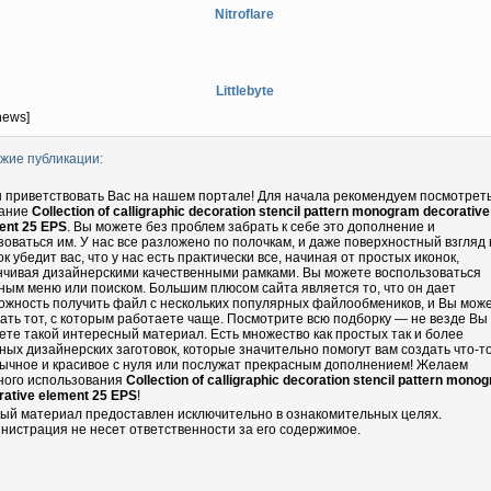
Nitroflare
Littlebyte
news]
жие публикации:
 приветствовать Вас на нашем портале! Для начала рекомендуем посмотрет
ание
Collection of calligraphic decoration stencil pattern monogram decorative
ent 25 EPS
. Вы можете без проблем забрать к себе это дополнение и
зоваться им. У нас все разложено по полочкам, и даже поверхностный взгляд 
ок убедит вас, что у нас есть практически все, начиная от простых иконок,
нчивая дизайнерскими качественными рамками. Вы можете воспользоваться
ным меню или поиском. Большим плюсом сайта является то, что он дает
ожность получить файл с нескольких популярных файлообмеников, и Вы мож
ать тот, с которым работаете чаще. Посмотрите всю подборку — не везде Вы
ете такой интересный материал. Есть множество как простых так и более
ных дизайнерских заготовок, которые значительно помогут вам создать что-т
ычное и красивое с нуля или послужат прекрасным дополнением! Желаем
ного использования
Collection of calligraphic decoration stencil pattern mono
rative element 25 EPS
!
ый материал предоставлен исключительно в ознакомительных целях.
нистрация не несет ответственности за его содержимое.