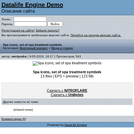
Datalife Engine Demo
Описание сайта
Логин:
Пароль:
Регистрация на сайте!
Забыли пароль?
Вы просматриваете мобильную версию сайта.
Перейти на полную версию сайта.
Spa icons, set of spa treatment symbols
Категория:
Векторный клипарт
»
Мода и гламур
автор:
wertyozka
| 9-05-2016, 16:17 | Просмотров: 543
Spa icons, set of spa treatment symbols
13 files | EPS + preview | 123 Mb
Скачать с
NITROFLARE
Скачать с
Unibytes
Другие новости по теме:
{related-news}
Комментарии (0)
Powered by
DataLife Engine