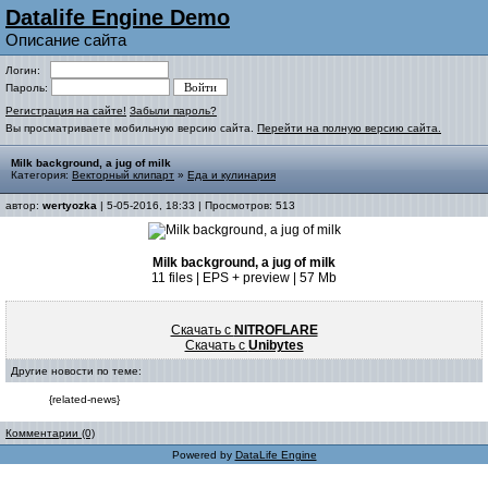
Datalife Engine Demo
Описание сайта
Логин:
Пароль:
Регистрация на сайте!
Забыли пароль?
Вы просматриваете мобильную версию сайта.
Перейти на полную версию сайта.
Milk background, a jug of milk
Категория:
Векторный клипарт
»
Еда и кулинария
автор:
wertyozka
| 5-05-2016, 18:33 | Просмотров: 513
Milk background, a jug of milk
11 files | EPS + preview | 57 Mb
Скачать с
NITROFLARE
Скачать с
Unibytes
Другие новости по теме:
{related-news}
Комментарии (0)
Powered by
DataLife Engine