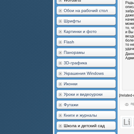
Wordarts
Рады
опис
Обои на рабочий стол
забр
даже
начи
Шрифты
може
то, 
Картинки и фото
и Вы
везд
боле
Flash
то н
удач
Панорамы
Данн
Адми
3D-графика
Украшения Windows
Иконки
Уроки и видеоуроки
[/related
пр
Футажи
Книги и журналы
Школа и детский сад