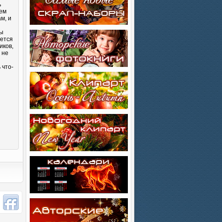
ь
лем
м, и
Вы
яется
иков,
 не
 что-