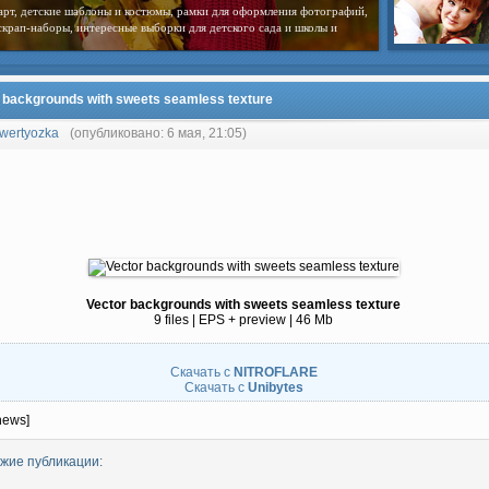
арт, детские шаблоны и костюмы, рамки для оформления фотографий,
скрап-наборы, интересные выборки для детского сада и школы и
 backgrounds with sweets seamless texture
wertyozka
(опубликовано: 6 мая, 21:05)
Vector backgrounds with sweets seamless texture
9 files | EPS + preview | 46 Mb
Скачать с
NITROFLARE
Скачать с
Unibytes
news]
жие публикации: