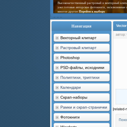
Высококачественный растровый и векторный клип
уже готовые авторские фотокниги, эксклюзивные 
многое другое
Перейти к выбору
Навигация
Vector
автор:
Векторный клипарт
Растровый клипарт
Photoshop
PSD-файлы, исходники
Полиптихи, триптихи
Календари
Скрап-наборы
Рамки и скрап-странички
[related-
Фотокниги
Похо