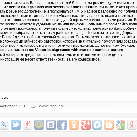
 приветствовать Вас на нашем портале! Для начала рекомендуем посмотрет
ание
Vector backgrounds with sweets seamless texture
. Вы можете без проб
ать к себе это дополнение и пользоваться им. У нас все разложено по полочка
 поверхностный взгляд на список убедит вас, что у нас есть практически все,
ная от простых иконок, заканчивая дизайнерскими качественными рамками. 
те воспользоваться удобным меню или поиском. Большим плюсом сайта явл
что он дает возможность получить файл с нескольких популярных файлообмен
 можете выбрать тот, с которым работаете чаще. Посмотрите всю подборку —
е Вы найдете такой интересный материал. Есть множество как простых так и
е сложных дизайнерских заготовок, которые значительно помогут вам создать
еобычное и красивое с нуля или послужат прекрасным дополнением! Желаем
ного использования
Vector backgrounds with sweets seamless texture
!
ый материал предоставлен исключительно в ознакомительных целях.
нистрация не несет ответственности за его содержимое.
-news]
осмотров: 651
комментариев: 0