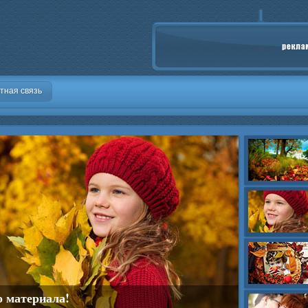
тная связь
о материала!