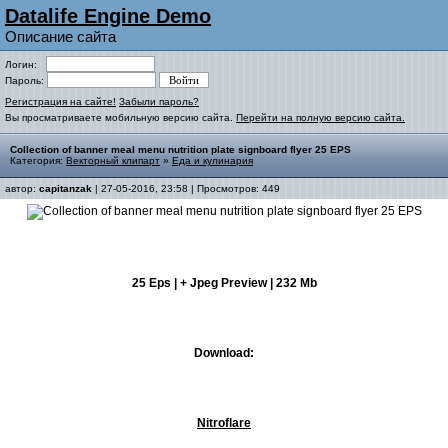
Datalife Engine Demo
Описание сайта
Логин:
Пароль:
Регистрация на сайте!
Забыли пароль?
Вы просматриваете мобильную версию сайта.
Перейти на полную версию сайта.
Collection of banner meal menu nutrition plate signboard flyer 25 EPS
Категория:
Векторный клипарт
»
Еда и кулинария
автор:
capitanzak
| 27-05-2016, 23:58 | Просмотров: 449
25 Eps | + Jpeg Preview | 232 Mb
Download:
Nitroflare