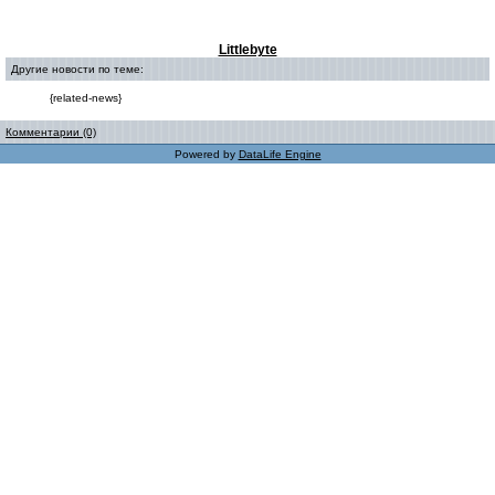
Littlebyte
Другие новости по теме:
{related-news}
Комментарии (0)
Powered by
DataLife Engine