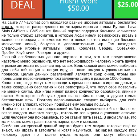
На сайте 777-avtomati.com находятся разные
игровые автоматы бесплатно
играть
, которые распределены по четырем игровым залам: Вулкан, Lava
Slots GMSlots и GMS deluxe. Данный портал содержит большое количество
не только старых автоматов, в которые люди имели возможность играть в
казино по городам, а и имеется много новых слотов, имеющие большое
количество линий, бонусов и дополнительных игр. Там находятся
следующие игровые автоматы: Книга, Королева Сердец, Обезьянки,
Пробки, Клубнички, Резидент и другие.
Главной особенностью данного портала в том, что там представлено
настолько много разных игр, что нет необходимости человеку искать другие
игровые автоматы по разным порталам. Ведь каждый день можно выбирать
для себя всё новую и новую игру, а также получать удовольствие от
процесса. Целью данных развлечений является сбор очков, чтобы они
превышали первоначальную поставленную сумму в размере 1000 балов.
Кроме того, люди могут там проводить время не только в игре на деньги, а
также совершено бесплатно и без регистраций, что могут себе позволить
не многие сайты. Все игры имеют разное количество барабанов, линий и
ставок. Некоторые в бонусах дают шанс поймать очки, а другие только
бесплатные игры. Поэтому первоначально следует выбирать для себя
именно тот аппарат, который подойдет ему больше по душе.
Чтобы из всего списка предложений выбрать развлечение было бы легко,
возле каждого имеются звезды, которыми все игроки оценивают автомат.
Если человеку она понравилась, то он ставит пять звезд. В ином случае, это
количество может равняться четырем, трем и меньше.
Особенно интересный данный портал будет тем людям, которые ещё не
знают, как играть в автоматы и хотят научиться. Так как на каждую игру
человеку дают по тысяче очков, которые они могут обновлять