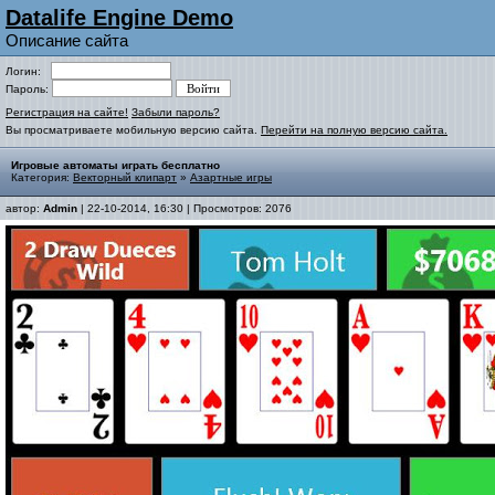
Datalife Engine Demo
Описание сайта
Логин:
Пароль:
Регистрация на сайте!
Забыли пароль?
Вы просматриваете мобильную версию сайта.
Перейти на полную версию сайта.
Игровые автоматы играть бесплатно
Категория:
Векторный клипарт
»
Азартные игры
автор:
Admin
| 22-10-2014, 16:30 | Просмотров: 2076