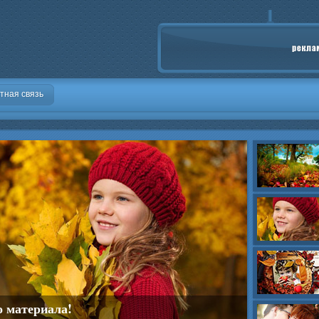
тная связь
о материала!