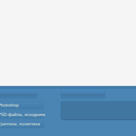
Photoshop
PSD-файлы, исходники
Триптихи, полиптихи