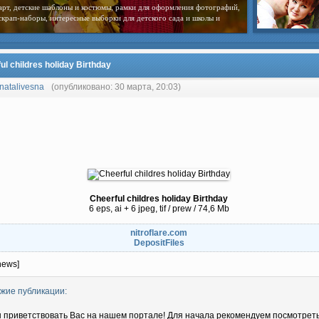
арт, детские шаблоны и костюмы, рамки для оформления фотографий,
скрап-наборы, интересные выборки для детского сада и школы и
ul childres holiday Birthday
natalivesna
(опубликовано: 30 марта, 20:03)
Cheerful childres holiday Birthday
6 eps, ai + 6 jpeg, tif / prew / 74,6 Mb
nitroflare.com
DepositFiles
news]
жие публикации:
 приветствовать Вас на нашем портале! Для начала рекомендуем посмотрет