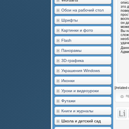
Wordarts
опис
это 
Обои на рабочий стол
пове
прос
восп
Шрифты
он д
може
Картинки и фото
Вы н
слож
необ
Flash
удач
Данн
Панорамы
Адми
3D-графика
Украшения Windows
Иконки
[/related
Уроки и видеоуроки
пр
Футажи
Книги и журналы
Школа и детский сад