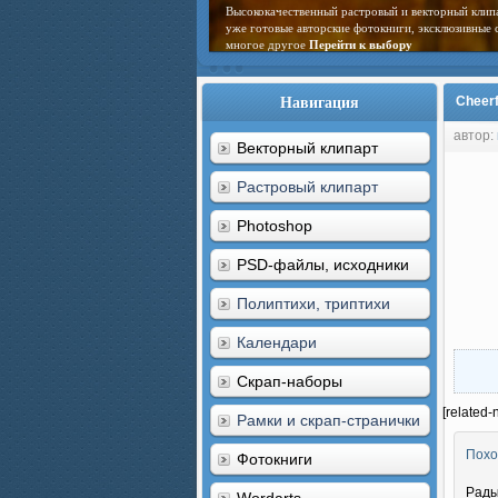
Высококачественный растровый и векторный клип
уже готовые авторские фотокниги, эксклюзивные 
многое другое
Перейти к выбору
Навигация
Cheerf
автор:
Векторный клипарт
Растровый клипарт
Photoshop
PSD-файлы, исходники
Полиптихи, триптихи
Календари
Скрап-наборы
[related-
Рамки и скрап-странички
Похо
Фотокниги
Рады