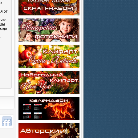
е
ая от
 что
 Вы
езде
о