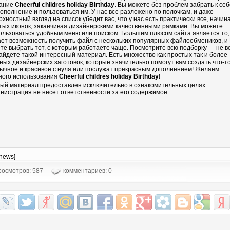
ание
Cheerful childres holiday Birthday
. Вы можете без проблем забрать к себ
дополнение и пользоваться им. У нас все разложено по полочкам, и даже
рхностный взгляд на список убедит вас, что у нас есть практически все, начин
тых иконок, заканчивая дизайнерскими качественными рамками. Вы можете
ользоваться удобным меню или поиском. Большим плюсом сайта является то,
ает возможность получить файл с нескольких популярных файлообмеников, и
те выбрать тот, с которым работаете чаще. Посмотрите всю подборку — не в
айдете такой интересный материал. Есть множество как простых так и более
ных дизайнерских заготовок, которые значительно помогут вам создать что-т
ычное и красивое с нуля или послужат прекрасным дополнением! Желаем
ного использования
Cheerful childres holiday Birthday
!
ый материал предоставлен исключительно в ознакомительных целях.
нистрация не несет ответственности за его содержимое.
-news]
осмотров: 587
комментариев: 0