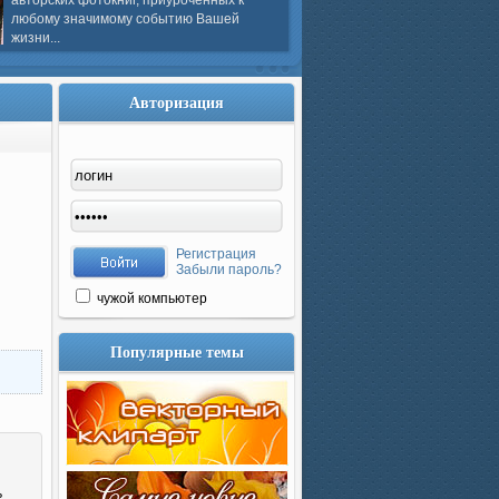
авторских фотокниг, приуроченных к
любому значимому событию Вашей
жизни...
Авторизация
Регистрация
Забыли пароль?
чужой компьютер
Популярные темы
ь