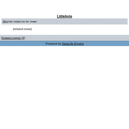
Littlebyte
Другие новости по теме:
{related-news}
Комментарии (0)
Powered by
DataLife Engine