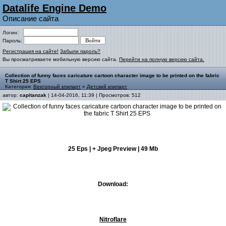
Datalife Engine Demo
Описание сайта
Логин:
Пароль:
Регистрация на сайте!
Забыли пароль?
Вы просматриваете мобильную версию сайта.
Перейти на полную версию сайта.
Collection of funny faces caricature cartoon character image to be printed on the fabric
T Shirt 25 EPS
Категория:
Векторный клипарт
»
Детский клипарт
автор:
capitanzak
| 14-04-2016, 11:39 | Просмотров: 512
25 Eps | + Jpeg Preview | 49 Mb
Download:
Nitroflare