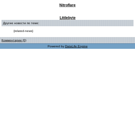
Nitroflare
Littlebyte
Другие новости по теме:
{related-news}
Комментарии (0)
Powered by
DataLife Engine