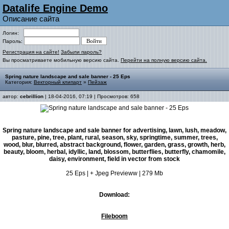
Datalife Engine Demo
Описание сайта
Логин:
Пароль:
Регистрация на сайте!
Забыли пароль?
Вы просматриваете мобильную версию сайта.
Перейти на полную версию сайта.
Spring nature landscape and sale banner - 25 Eps
Категория:
Векторный клипарт
»
Пейзаж
автор:
cebrillion
| 18-04-2016, 07:19 | Просмотров: 658
Spring nature landscape and sale banner for advertising, lawn, lush, meadow,
pasture, pine, tree, plant, rural, season, sky, springtime, summer, trees,
wood, blur, blurred, abstract background, flower, garden, grass, growth, herb,
beauty, bloom, herbal, idyllic, land, blossom, butterflies, butterfly, chamomile,
daisy, environment, field in vector from stock
25 Eps | + Jpeg Previeww | 279 Mb
Download:
Fileboom