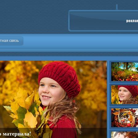
тная связь
о материала!