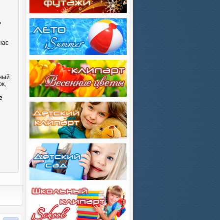
ь
нас
сный
к,
и
е