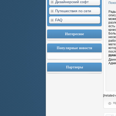
Дизайнерский софт
Похо
Путешествия по сети
Рады
опис
може
FAQ
разл
есть
каче
Интересное
Боль
неск
рабо
мате
Популярные новости
кото
посл
рука
Данн
Адми
Партнеры
[/related
пр