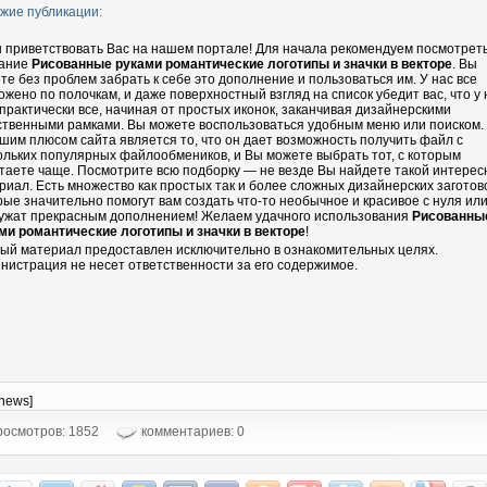
жие публикации:
 приветствовать Вас на нашем портале! Для начала рекомендуем посмотрет
ание
Рисованные руками романтические логотипы и значки в векторе
. Вы
те без проблем забрать к себе это дополнение и пользоваться им. У нас все
ожено по полочкам, и даже поверхностный взгляд на список убедит вас, что у 
 практически все, начиная от простых иконок, заканчивая дизайнерскими
ственными рамками. Вы можете воспользоваться удобным меню или поиском.
шим плюсом сайта является то, что он дает возможность получить файл с
ольких популярных файлообмеников, и Вы можете выбрать тот, с которым
таете чаще. Посмотрите всю подборку — не везде Вы найдете такой интере
риал. Есть множество как простых так и более сложных дизайнерских заготово
рые значительно помогут вам создать что-то необычное и красивое с нуля ил
ужат прекрасным дополнением! Желаем удачного использования
Рисованны
ми романтические логотипы и значки в векторе
!
ый материал предоставлен исключительно в ознакомительных целях.
нистрация не несет ответственности за его содержимое.
-news]
осмотров: 1852
комментариев: 0