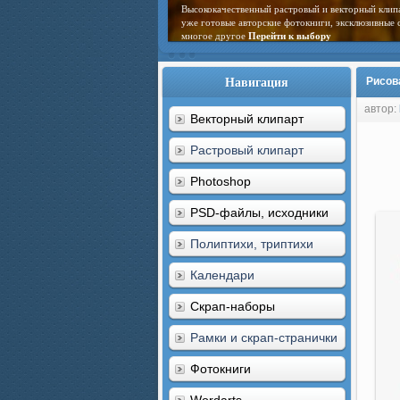
Высококачественный растровый и векторный клип
уже готовые авторские фотокниги, эксклюзивные 
многое другое
Перейти к выбору
Навигация
Рисов
автор:
Векторный клипарт
Растровый клипарт
Photoshop
PSD-файлы, исходники
Полиптихи, триптихи
Календари
Скрап-наборы
Рамки и скрап-странички
Фотокниги