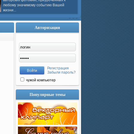
авторских фотокниг, приуроченных к
любому значимому событию Вашей
жизни...
Авторизация
Регистрация
Забыли пароль?
чужой компьютер
Популярные темы