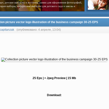
арт, детские шаблоны и костюмы, рамки для оформления фотографий,
скрап-наборы, интересные выборки для детского сада и школы и
tion picture vector logo illustration of the business campaign 30-25 EPS
capitanzak
(опубликовано: 4 апреля, 13:04)
25 Eps | + Jpeg Preview | 15 Mb
Download: