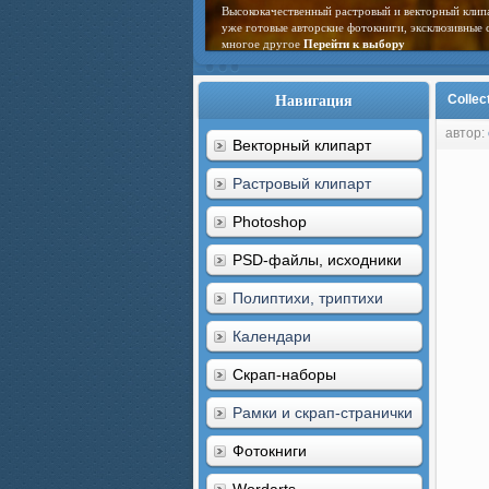
Высококачественный растровый и векторный клип
уже готовые авторские фотокниги, эксклюзивные 
многое другое
Перейти к выбору
Навигация
Collec
автор:
Векторный клипарт
Растровый клипарт
Photoshop
PSD-файлы, исходники
Полиптихи, триптихи
Календари
Скрап-наборы
Рамки и скрап-странички
Фотокниги