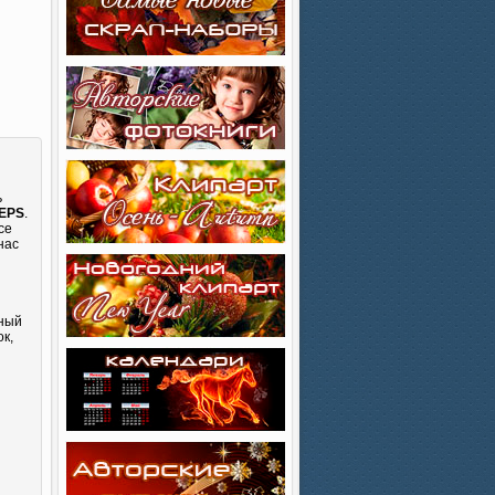
ь
 EPS
.
се
нас
сный
к,
и