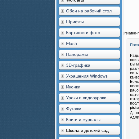
Wordarts
Обои на рабочий стол
Шрифты
Картинки и фото
[related-
Flash
Похо
Панорамы
Рады
опис
Вы м
3D-графика
разл
есть
Украшения Windows
каче
Боль
неск
Иконки
рабо
мате
Уроки и видеоуроки
кото
посл
pictu
Футажи
Данн
Адми
Книги и журналы
Школа и детский сад