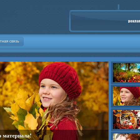
тная связь
о материала!