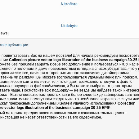
Nitroflare
Littlebyte
news]
жие публикации:
 приветствовать Вас на нашем портале! Для начала рекомендуем посмотрет
ание
Collection picture vector logo illustration of the business campaign 30-25
ожете без проблем забрать к себе это дополнение и пользоваться им. У нас в
ожено по полочкам, и даже поверхностный взгляд на список убедит вас, что у 
 практически все, начиная от простых иконок, заканчивая дизайнерскими
ственными рамками. Вы можете воспользоваться удобным меню или поиском.
шим плюсом сайта является то, что он дает возможность получить файл с
ольких популярных файлообмеников, и Вы можете выбрать тот, с которым
таете чаще. Посмотрите всю подборку — не везде Вы найдете такой интере
риал. Есть множество как простых так и более сложных дизайнерских заготово
рые значительно помогут вам создать что-то необычное и красивое с нуля ил
ужат прекрасным дополнением! Желаем удачного использования
Collection
re vector logo illustration of the business campaign 30-25 EPS
!
ый материал предоставлен исключительно в ознакомительных целях.
нистрация не несет ответственности за его содержимое.