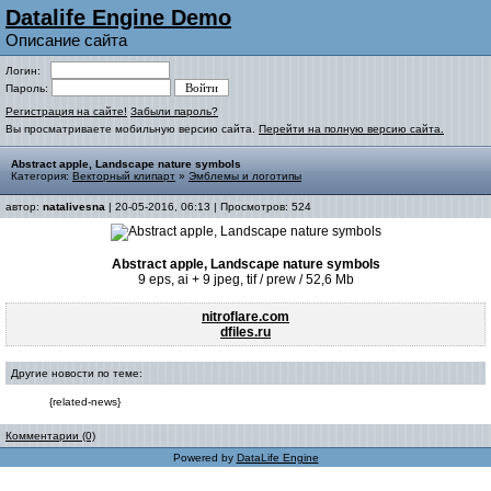
Datalife Engine Demo
Описание сайта
Логин:
Пароль:
Регистрация на сайте!
Забыли пароль?
Вы просматриваете мобильную версию сайта.
Перейти на полную версию сайта.
Abstract apple, Landscape nature symbols
Категория:
Векторный клипарт
»
Эмблемы и логотипы
автор:
natalivesna
| 20-05-2016, 06:13 | Просмотров: 524
Abstract apple, Landscape nature symbols
9 eps, ai + 9 jpeg, tif / prew / 52,6 Mb
nitroflare.com
dfiles.ru
Другие новости по теме:
{related-news}
Комментарии (0)
Powered by
DataLife Engine