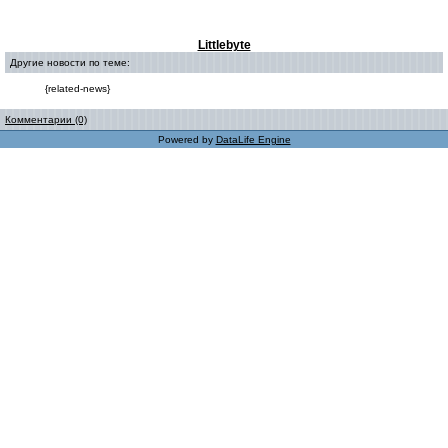
Littlebyte
Другие новости по теме:
{related-news}
Комментарии (0)
Powered by
DataLife Engine