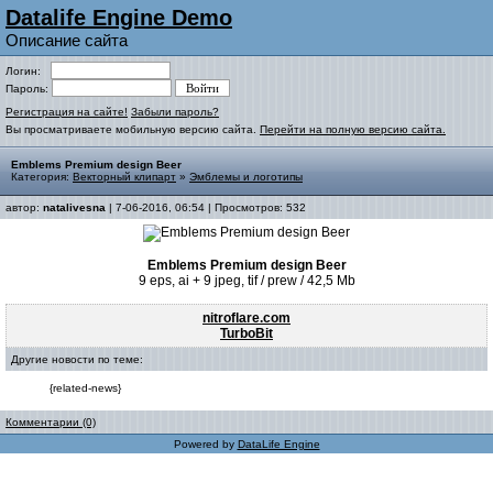
Datalife Engine Demo
Описание сайта
Логин:
Пароль:
Регистрация на сайте!
Забыли пароль?
Вы просматриваете мобильную версию сайта.
Перейти на полную версию сайта.
Emblems Premium design Beer
Категория:
Векторный клипарт
»
Эмблемы и логотипы
автор:
natalivesna
| 7-06-2016, 06:54 | Просмотров: 532
Emblems Premium design Beer
9 eps, ai + 9 jpeg, tif / prew / 42,5 Mb
nitroflare.com
TurboBit
Другие новости по теме:
{related-news}
Комментарии (0)
Powered by
DataLife Engine