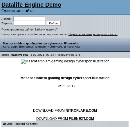
Datalife Engine Demo
Описание сайта
Логин:
Пароль:
Регистрация на сайте!
Забыли пароль?
Вы просматриваете мобильную версию сайта.
Перейти на полную версию сайта.
Mascot emblem gaming design cybersport illustration
Категория:
Векторный клипарт
»
Эмблемы и логотипы
автор:
natalivesna
| 3-02-2021, 07:24 | Просмотров: 275
Mascot emblem gaming design cybersport illustration
EPS * JPEG
DOWNLOAD FROM
NITROFLARE.COM
DOWNLOAD FROM
FILENEXT.COM
Другие новости по теме: