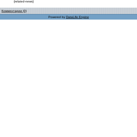
{related-news}
Комментарии (0)
Powered by
DataLife Engine