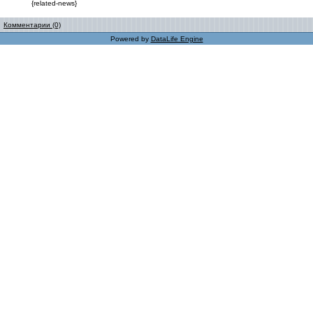
{related-news}
Комментарии (0)
Powered by
DataLife Engine