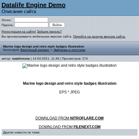
Datalife Engine Demo
Описание сайта
Логин:
Пароль:
Регистрация на сайте!
Забыли пароль?
Вы просматриваете мобильную версию сайта.
Перейти на полную версию сайта.
Marine logo design and retro style badges illustration
Категория:
Векторный клипарт
»
Эмблемы и логотипы
автор:
natalivesna
| 14-04-2021, 11:48 | Просмотров: 274
Marine logo design and retro style badges illustration
EPS * JPEG
DOWNLOAD FROM
NITROFLARE.COM
DOWNLOAD FROM
FILENEXT.COM
Другие новости по теме: