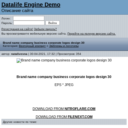
Datalife Engine Demo
Описание сайта
Логин:
Пароль:
Регистрация на сайте!
Забыли пароль?
Вы просматриваете мобильную версию сайта.
Перейти на полную версию сайта.
Brand name company business corporate logos design 30
Категория:
Векторный клипарт
»
Эмблемы и логотипы
автор:
natalivesna
| 30-04-2021, 17:32 | Просмотров: 354
Brand name company business corporate logos design 30
EPS * JPEG
DOWNLOAD FROM
NITROFLARE.COM
DOWNLOAD FROM
FILENEXT.COM
Другие новости по теме: