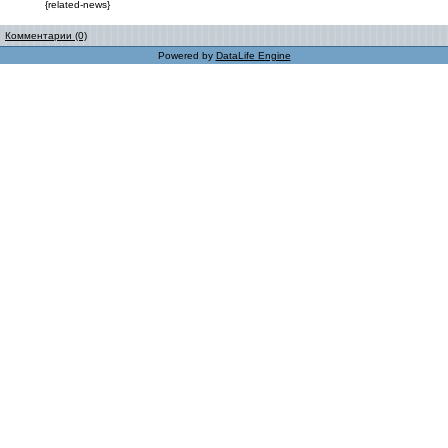
{related-news}
Комментарии (0)
Powered by
DataLife Engine