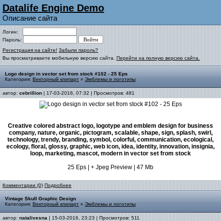
Datalife Engine Demo
Описание сайта
Логин:
Пароль:
Регистрация на сайте!
Забыли пароль?
Вы просматриваете мобильную версию сайта.
Перейти на полную версию сайта.
Logo design in vector set from stock #102 - 25 Eps
Категория:
Векторный клипарт
»
Эмблемы и логотипы
автор:
cebrillion
| 17-03-2016, 07:32 | Просмотров: 481
Creative colored abstract logo, logotype and emblem design for business
company, nature, organic, pictogram, scalable, shape, sign, splash, swirl,
technology, trendy, branding, symbol, colorful, communication, ecological,
ecology, floral, glossy, graphic, web icon, idea, identity, innovation, insignia,
loop, marketing, mascot, modern in vector set from stock
25 Eps | + Jpeg Preview | 47 Mb
Комментарии (0)
Подробнее
Vintage Skull Graphic Design
Категория:
Векторный клипарт
»
Эмблемы и логотипы
автор:
natalivesna
| 15-03-2016, 23:23 | Просмотров: 511