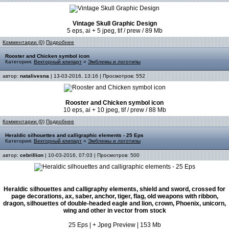
Vintage Skull Graphic Design
5 eps, ai + 5 jpeg, tif / prew / 89 Mb
Комментарии (0)
Подробнее
Rooster and Chicken symbol icon
Категория:
Векторный клипарт
»
Эмблемы и логотипы
автор:
natalivesna
| 13-03-2016, 13:16 | Просмотров: 552
Rooster and Chicken symbol icon
10 eps, ai + 10 jpeg, tif / prew / 88 Mb
Комментарии (0)
Подробнее
Heraldic silhouettes and calligraphic elements - 25 Eps
Категория:
Векторный клипарт
»
Эмблемы и логотипы
автор:
cebrillion
| 10-03-2016, 07:03 | Просмотров: 500
Heraldic silhouettes and calligraphy elements, shield and sword, crossed for
page decorations, ax, saber, anchor, tiger, flag, old weapons with ribbon,
dragon, silhouettes of double-headed eagle and lion, crown, Phoenix, unicorn,
wing and other in vector from stock
25 Eps | + Jpeg Preview | 153 Mb