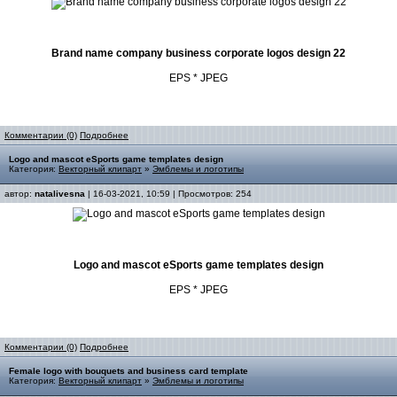
Brand name company business corporate logos design 22
EPS * JPEG
Комментарии (0)
Подробнее
Logo and mascot eSports game templates design
Категория:
Векторный клипарт
»
Эмблемы и логотипы
автор:
natalivesna
| 16-03-2021, 10:59 | Просмотров: 254
Logo and mascot eSports game templates design
EPS * JPEG
Комментарии (0)
Подробнее
Female logo with bouquets and business card template
Категория:
Векторный клипарт
»
Эмблемы и логотипы