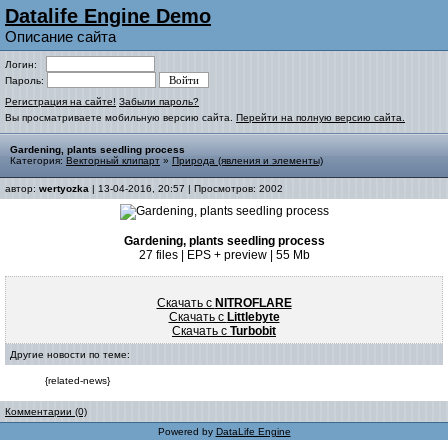
Datalife Engine Demo
Описание сайта
Логин:
Пароль:
Регистрация на сайте!
Забыли пароль?
Вы просматриваете мобильную версию сайта.
Перейти на полную версию сайта.
Gardening, plants seedling process
Категория:
Векторный клипарт
»
Природа (явления и элементы)
автор:
wertyozka
| 13-04-2016, 20:57 | Просмотров: 2002
Gardening, plants seedling process
27 files | EPS + preview | 55 Mb
Скачать с
NITROFLARE
Скачать с
Littlebyte
Скачать с
Turbobit
Другие новости по теме:
{related-news}
Комментарии (0)
Powered by
DataLife Engine