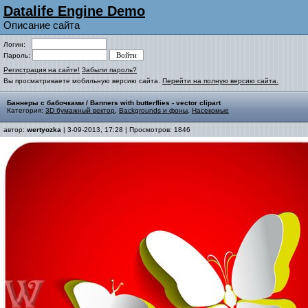
Datalife Engine Demo
Описание сайта
Логин:
Пароль:
Регистрация на сайте!
Забыли пароль?
Вы просматриваете мобильную версию сайта.
Перейти на полную версию сайта.
Баннеры с бабочками / Banners with butterflies - vector clipart
Категория:
3D бумажный вектор
,
Backgrounds и фоны
,
Насекомые
автор:
wertyozka
| 3-09-2013, 17:28 | Просмотров: 1846