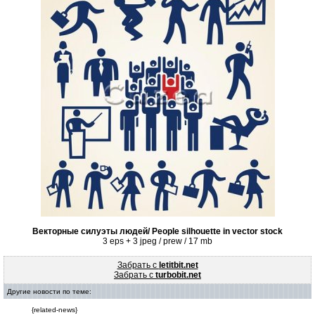
Векторные силуэты людей/ People silhouette in vector stock
3 eps + 3 jpeg / prew / 17 mb
Забрать с
letitbit.net
Забрать с
turbobit.net
Другие новости по теме:
{related-news}