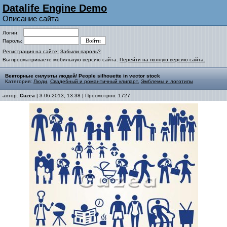
Datalife Engine Demo
Описание сайта
Логин:
Пароль:
Регистрация на сайте!
Забыли пароль?
Вы просматриваете мобильную версию сайта.
Перейти на полную версию сайта.
Векторные силуэты людей/ People silhouette in vector stock
Категория:
Люди
,
Свадебный и романтичный клипарт
,
Эмблемы и логотипы
автор:
Cuzea
| 3-06-2013, 13:38 | Просмотров: 1727