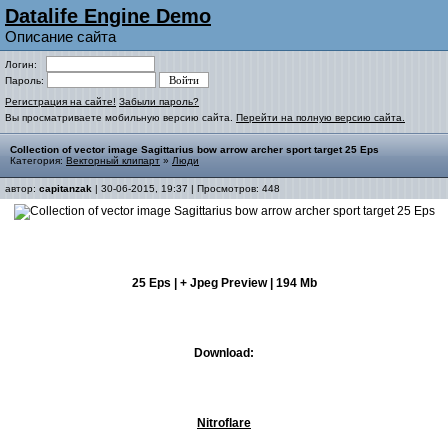
Datalife Engine Demo
Описание сайта
Логин:
Пароль:
Регистрация на сайте!
Забыли пароль?
Вы просматриваете мобильную версию сайта.
Перейти на полную версию сайта.
Collection of vector image Sagittarius bow arrow archer sport target 25 Eps
Категория:
Векторный клипарт
»
Люди
автор:
capitanzak
| 30-06-2015, 19:37 | Просмотров: 448
25 Eps | + Jpeg Preview | 194 Mb
Download:
Nitroflare