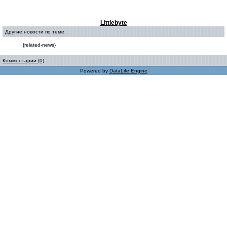
Littlebyte
Другие новости по теме:
{related-news}
Комментарии (0)
Powered by
DataLife Engine