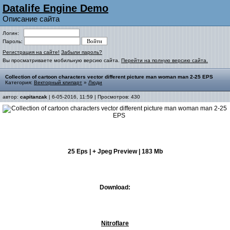
Datalife Engine Demo
Описание сайта
Логин:
Пароль:
Регистрация на сайте!
Забыли пароль?
Вы просматриваете мобильную версию сайта.
Перейти на полную версию сайта.
Collection of cartoon characters vector different picture man woman man 2-25 EPS
Категория:
Векторный клипарт
»
Люди
автор:
capitanzak
| 6-05-2016, 11:59 | Просмотров: 430
25 Eps | + Jpeg Preview | 183 Mb
Download:
Nitroflare