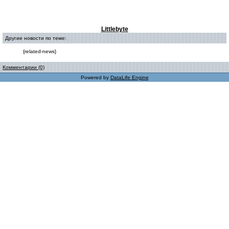
Littlebyte
Другие новости по теме:
{related-news}
Комментарии (0)
Powered by
DataLife Engine