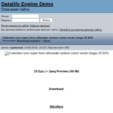
Datalife Engine Demo
Описание сайта
Логин:
Пароль:
Регистрация на сайте!
Забыли пароль?
Вы просматриваете мобильную версию сайта.
Перейти на полную версию сайта.
Collection icon super hero silhouette cartoon comic vector image 25 EPS
Категория:
Векторный клипарт
»
Люди
автор:
capitanzak
| 8-06-2016, 18:32 | Просмотров: 459
25 Eps | + Jpeg Preview | 66 Mb
Download:
Nitroflare