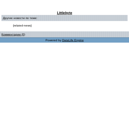
Littlebyte
Другие новости по теме:
{related-news}
Комментарии (0)
Powered by
DataLife Engine