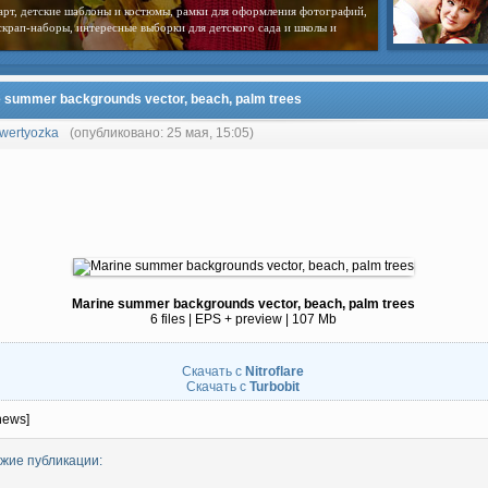
арт, детские шаблоны и костюмы, рамки для оформления фотографий,
скрап-наборы, интересные выборки для детского сада и школы и
 summer backgrounds vector, beach, palm trees
wertyozka
(опубликовано: 25 мая, 15:05)
Marine summer backgrounds vector, beach, palm trees
6 files | EPS + preview | 107 Mb
Скачать с
Nitroflare
Скачать с
Turbobit
news]
жие публикации: