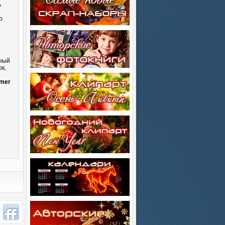
ь
о
сный
к,
и
mmer