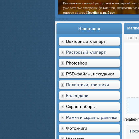
Высококачественный растровый и векторный клип
уже готовые авторские фотокниги, эксклюзивные 
многое другое
Перейти к выбору
Навигация
Marine
автор:
Векторный клипарт
Растровый клипарт
Photoshop
PSD-файлы, исходники
Полиптихи, триптихи
Календари
Скрап-наборы
Рамки и скрап-странички
[related-
Фотокниги
Похо