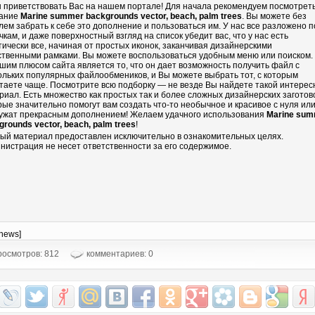
 приветствовать Вас на нашем портале! Для начала рекомендуем посмотрет
ание
Marine summer backgrounds vector, beach, palm trees
. Вы можете без
лем забрать к себе это дополнение и пользоваться им. У нас все разложено п
чкам, и даже поверхностный взгляд на список убедит вас, что у нас есть
тически все, начиная от простых иконок, заканчивая дизайнерскими
ственными рамками. Вы можете воспользоваться удобным меню или поиском.
шим плюсом сайта является то, что он дает возможность получить файл с
ольких популярных файлообмеников, и Вы можете выбрать тот, с которым
таете чаще. Посмотрите всю подборку — не везде Вы найдете такой интере
риал. Есть множество как простых так и более сложных дизайнерских заготово
рые значительно помогут вам создать что-то необычное и красивое с нуля ил
ужат прекрасным дополнением! Желаем удачного использования
Marine su
grounds vector, beach, palm trees
!
ый материал предоставлен исключительно в ознакомительных целях.
нистрация не несет ответственности за его содержимое.
-news]
осмотров: 812
комментариев: 0