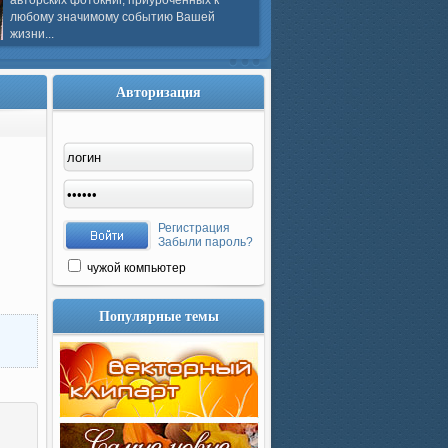
авторских фотокниг, приуроченных к
любому значимому событию Вашей
жизни...
Авторизация
Регистрация
Забыли пароль?
чужой компьютер
Популярные темы