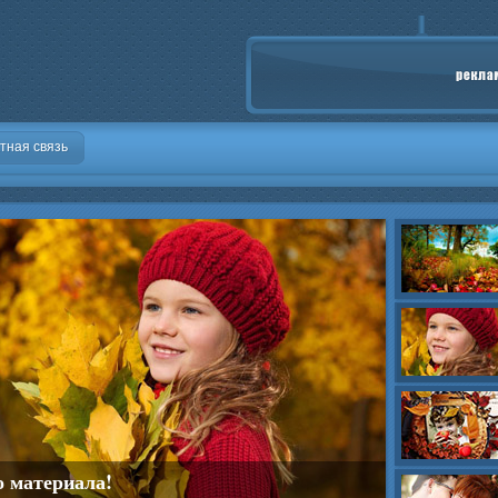
тная связь
о материала!