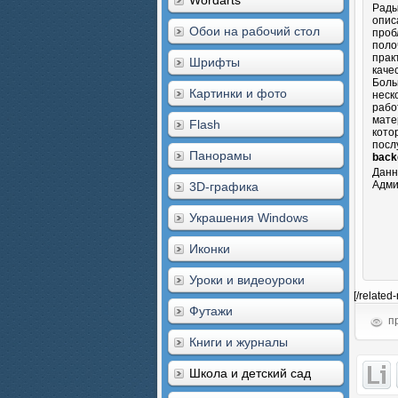
Wordarts
Рады
опис
Обои на рабочий стол
проб
поло
прак
Шрифты
каче
Боль
Картинки и фото
неск
рабо
мате
Flash
кото
посл
Панорамы
back
Данн
Адми
3D-графика
Украшения Windows
Иконки
Уроки и видеоуроки
[/related
Футажи
пр
Книги и журналы
Школа и детский сад