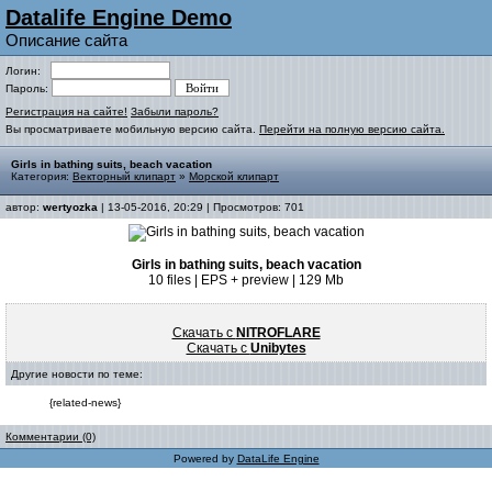
Datalife Engine Demo
Описание сайта
Логин:
Пароль:
Регистрация на сайте!
Забыли пароль?
Вы просматриваете мобильную версию сайта.
Перейти на полную версию сайта.
Girls in bathing suits, beach vacation
Категория:
Векторный клипарт
»
Морской клипарт
автор:
wertyozka
| 13-05-2016, 20:29 | Просмотров: 701
Girls in bathing suits, beach vacation
10 files | EPS + preview | 129 Mb
Скачать с
NITROFLARE
Скачать с
Unibytes
Другие новости по теме:
{related-news}
Комментарии (0)
Powered by
DataLife Engine