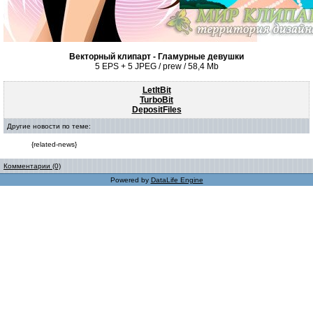
Векторный клипарт - Гламурные девушки
5 EPS + 5 JPEG / prew / 58,4 Mb
LetItBit
TurboBit
DepositFiles
Другие новости по теме:
{related-news}
Комментарии (0)
Powered by
DataLife Engine