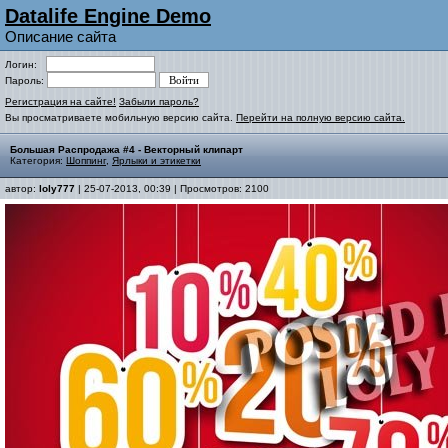
Datalife Engine Demo
Описание сайта
Логин:
Пароль:
Регистрация на сайте!
Забыли пароль?
Вы просматриваете мобильную версию сайта.
Перейти на полную версию сайта.
Большая Распродажа #4 - Векторный клипарт
Категория:
Шоппинг
,
Ярлыки и этикетки
автор:
loly777
| 25-07-2013, 00:39 | Просмотров: 2100