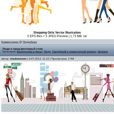
Shopping Girls Vector Illustration
5 EPS files + 5 JPEG Preview | 1,73 MB. rar
Комментарии (0)
Подробнее
Люди и город (векторный сток)
Категория:
Backgrounds и фоны
,
Люди
,
Свадебный и романтичный клипарт
,
Шоппинг
автор:
shadowmoon
| 4-07-2013, 11:10 | Просмотров: 1768