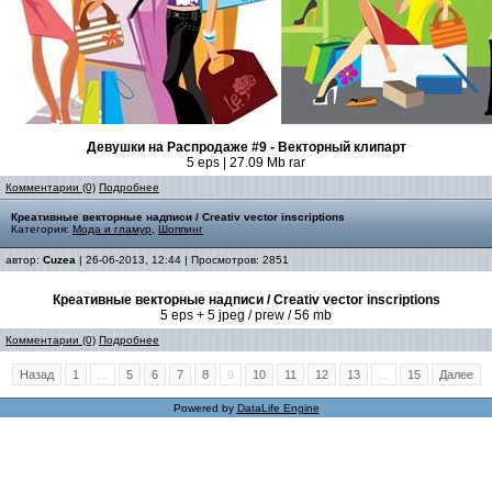
Девушки на Распродаже #9 - Векторный клипарт
5 eps | 27.09 Mb rar
Комментарии (0)
Подробнее
Креативные векторные надписи / Creativ vector inscriptions
Категория:
Мода и гламур
,
Шоппинг
автор:
Cuzea
| 26-06-2013, 12:44 | Просмотров: 2851
Креативные векторные надписи / Creativ vector inscriptions
5 eps + 5 jpeg / prew / 56 mb
Комментарии (0)
Подробнее
Назад
1
...
5
6
7
8
9
10
11
12
13
...
15
Далее
Powered by
DataLife Engine