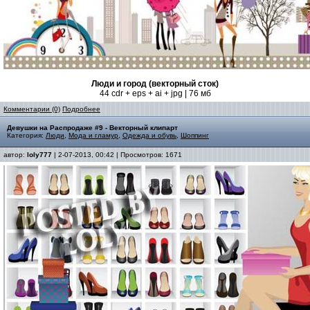
Люди и город (векторный сток)
44 cdr + eps + ai + jpg | 76 мб
Комментарии (0)
Подробнее
Девушки на Распродаже #9 - Векторный клипарт
Категория:
Люди
,
Мода и гламур
,
Одежда и обувь
,
Шоппинг
автор:
loly777
| 2-07-2013, 00:42 | Просмотров: 1671