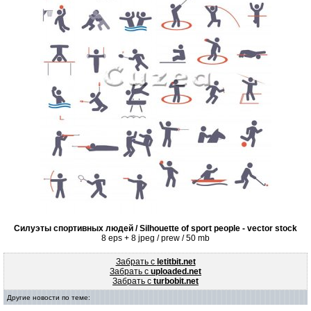
Силуэты спортивных людей / Silhouette of sport people - vector stock
8 eps + 8 jpeg / prew / 50 mb
Забрать с
letitbit.net
Забрать с
uploaded.net
Забрать с
turbobit.net
Другие новости по теме: