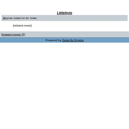
Littlebyte
Другие новости по теме:
{related-news}
Комментарии (0)
Powered by
DataLife Engine