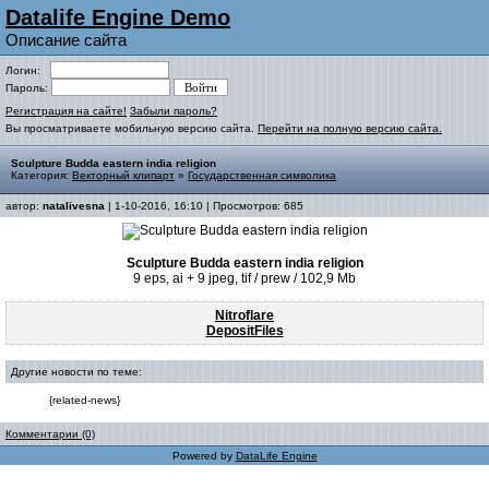
Datalife Engine Demo
Описание сайта
Логин:
Пароль:
Регистрация на сайте!
Забыли пароль?
Вы просматриваете мобильную версию сайта.
Перейти на полную версию сайта.
Sculpture Budda eastern india religion
Категория:
Векторный клипарт
»
Государственная символика
автор:
natalivesna
| 1-10-2016, 16:10 | Просмотров: 685
Sculpture Budda eastern india religion
9 eps, ai + 9 jpeg, tif / prew / 102,9 Mb
Nitroflare
DepositFiles
Другие новости по теме:
{related-news}
Комментарии (0)
Powered by
DataLife Engine