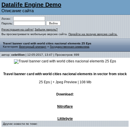
Datalife Engine Demo
Описание сайта
Логин:
Пароль:
Регистрация на сайте!
Забыли пароль?
Вы просматриваете мобильную версию сайта.
Перейти на полную версию сайта.
Travel banner card with world cities nacional elements 25 Eps
Категория:
Векторный клипарт
»
Государственная символика
автор:
cebrillion
| 12-05-2017, 13:47 | Просмотров: 699
Travel banner card with world cities nacional elements in vector from stock
25 Eps | + Jpeg Preview | 108 Mb
Download:
Nitroflare
Littlebyte
Другие новости по теме: