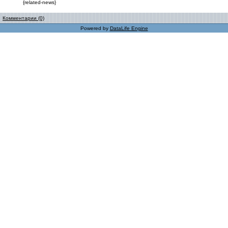
{related-news}
Комментарии (0)
Powered by
DataLife Engine