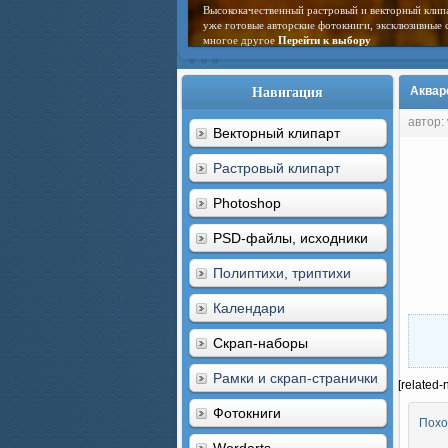
Высококачественный растровый и векторный клип
уже готовые авторские фотокниги, эксклюзивные 
многое другое
Перейти к выбору
Навигация
Аквар
автор:
Векторный клипарт
Растровый клипарт
Photoshop
PSD-файлы, исходники
Полиптихи, триптихи
Календари
Скрап-наборы
Рамки и скрап-странички
[related-
Фотокниги
Похо