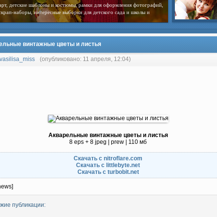
арт, детские шаблоны и костюмы, рамки для оформления фотографий,
скрап-наборы, интересные выборки для детского сада и школы и
ельные винтажные цветы и листья
vasilisa_miss
(опубликовано: 11 апреля, 12:04)
Акварельные винтажные цветы и листья
8 eps + 8 jpeg | prew | 110 мб
Скачать с nitroflare.com
Скачать с littlebyte.net
Скачать с turbobit.net
news]
жие публикации: