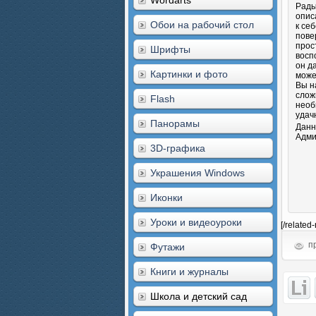
Wordarts
Рады
опис
Обои на рабочий стол
к се
пове
прос
Шрифты
восп
он д
Картинки и фото
може
Вы н
слож
Flash
необ
удач
Панорамы
Данн
Адми
3D-графика
Украшения Windows
Иконки
Уроки и видеоуроки
[/related
пр
Футажи
Книги и журналы
Школа и детский сад