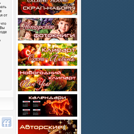
ь
рать
е
ая от
 что
 Вы
езде
о