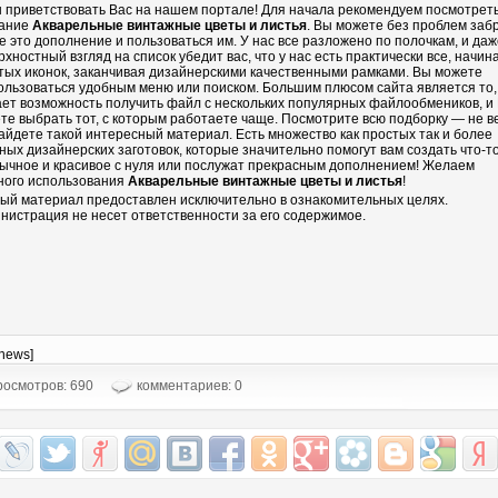
 приветствовать Вас на нашем портале! Для начала рекомендуем посмотрет
ание
Акварельные винтажные цветы и листья
. Вы можете без проблем заб
бе это дополнение и пользоваться им. У нас все разложено по полочкам, и даж
рхностный взгляд на список убедит вас, что у нас есть практически все, начин
тых иконок, заканчивая дизайнерскими качественными рамками. Вы можете
ользоваться удобным меню или поиском. Большим плюсом сайта является то,
ает возможность получить файл с нескольких популярных файлообмеников, и
те выбрать тот, с которым работаете чаще. Посмотрите всю подборку — не в
айдете такой интересный материал. Есть множество как простых так и более
ных дизайнерских заготовок, которые значительно помогут вам создать что-т
ычное и красивое с нуля или послужат прекрасным дополнением! Желаем
ного использования
Акварельные винтажные цветы и листья
!
ый материал предоставлен исключительно в ознакомительных целях.
нистрация не несет ответственности за его содержимое.
-news]
осмотров: 690
комментариев: 0