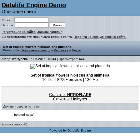
Datalife Engine Demo
Описание сайта
Логин:
Пароль:
Регистрация на сайте!
Забыли пароль?
Вы просматриваете мобильную версию сайта.
Перейти на полную версию сайта.
Set of tropical flowers hibiscus and plumeria
Категория:
Векторный клипарт
»
Растения
»
Цветы
автор:
wertyozka
| 5-05-2016, 18:33 | Просмотров: 644
Set of tropical flowers hibiscus and plumeria
10 files | EPS + preview | 130 Mb
Скачать с
NITROFLARE
Скачать с
Unibytes
Другие новости по теме:
{related-news}
Комментарии (0)
Powered by
DataLife Engine