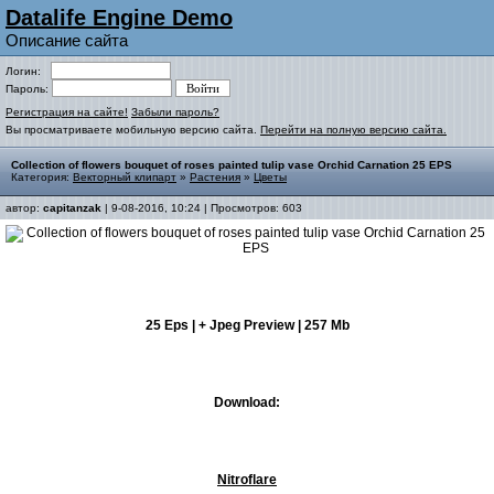
Datalife Engine Demo
Описание сайта
Логин:
Пароль:
Регистрация на сайте!
Забыли пароль?
Вы просматриваете мобильную версию сайта.
Перейти на полную версию сайта.
Collection of flowers bouquet of roses painted tulip vase Orchid Carnation 25 EPS
Категория:
Векторный клипарт
»
Растения
»
Цветы
автор:
capitanzak
| 9-08-2016, 10:24 | Просмотров: 603
25 Eps | + Jpeg Preview | 257 Mb
Download:
Nitroflare