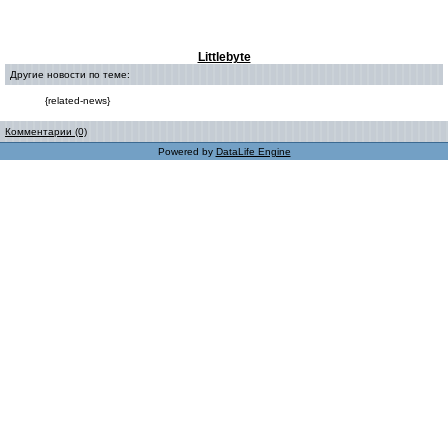
Littlebyte
Другие новости по теме:
{related-news}
Комментарии (0)
Powered by
DataLife Engine