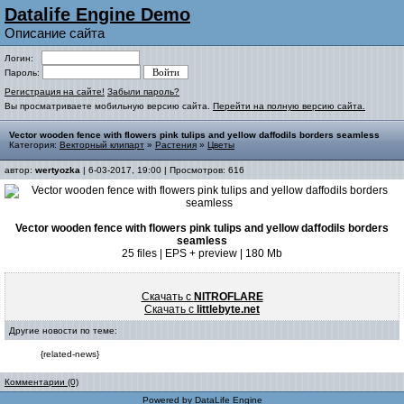
Datalife Engine Demo
Описание сайта
Логин:
Пароль:
Регистрация на сайте!
Забыли пароль?
Вы просматриваете мобильную версию сайта.
Перейти на полную версию сайта.
Vector wooden fence with flowers pink tulips and yellow daffodils borders seamless
Категория:
Векторный клипарт
»
Растения
»
Цветы
автор:
wertyozka
| 6-03-2017, 19:00 | Просмотров: 616
Vector wooden fence with flowers pink tulips and yellow daffodils borders
seamless
25 files | EPS + preview | 180 Mb
Скачать с
NITROFLARE
Скачать с
littlebyte.net
Другие новости по теме:
{related-news}
Комментарии (0)
Powered by
DataLife Engine