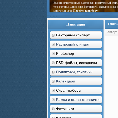
Высококачественный растровый и векторный клип
уже готовые авторские фотокниги, эксклюзивные 
многое другое
Перейти к выбору
Навигация
Fruits
автор:
Векторный клипарт
Растровый клипарт
Photoshop
PSD-файлы, исходники
Полиптихи, триптихи
Календари
Скрап-наборы
Рамки и скрап-странички
Фотокниги