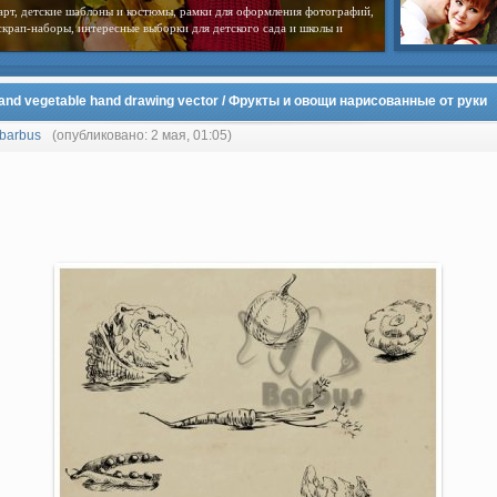
арт, детские шаблоны и костюмы, рамки для оформления фотографий,
скрап-наборы, интересные выборки для детского сада и школы и
 and vegetable hand drawing vector / Фрукты и овощи нарисованные от руки
barbus
(опубликовано: 2 мая, 01:05)