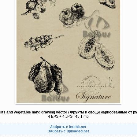
uits and vegetable hand drawing vector / Фрукты и овощи нарисованные от р
4 EPS + 4 JPG | 45,1 mb
Забрать с letitbit.net
Забрать с uploaded.net