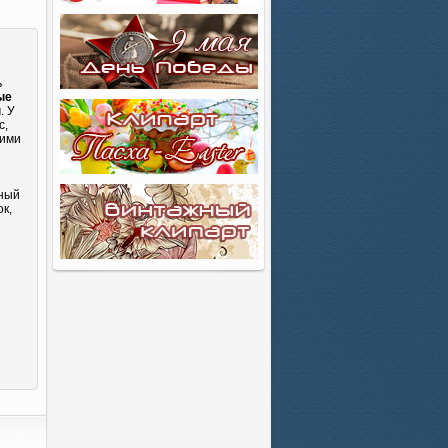
ь
ые
. У
с,
кими
сный
к,
и