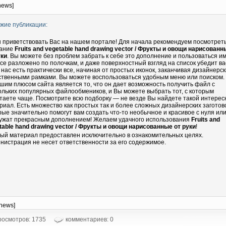
news]
жие публикации:
 приветствовать Вас на нашем портале! Для начала рекомендуем посмотрет
ание
Fruits and vegetable hand drawing vector / Фрукты и овощи нарисованн
уки
. Вы можете без проблем забрать к себе это дополнение и пользоваться им
все разложено по полочкам, и даже поверхностный взгляд на список убедит ва
у нас есть практически все, начиная от простых иконок, заканчивая дизайнерс
ственными рамками. Вы можете воспользоваться удобным меню или поиском.
шим плюсом сайта является то, что он дает возможность получить файл с
ольких популярных файлообмеников, и Вы можете выбрать тот, с которым
таете чаще. Посмотрите всю подборку — не везде Вы найдете такой интере
риал. Есть множество как простых так и более сложных дизайнерских заготово
рые значительно помогут вам создать что-то необычное и красивое с нуля ил
ужат прекрасным дополнением! Желаем удачного использования
Fruits and
table hand drawing vector / Фрукты и овощи нарисованные от руки
!
ый материал предоставлен исключительно в ознакомительных целях.
нистрация не несет ответственности за его содержимое.
-news]
осмотров: 1735
комментариев: 0