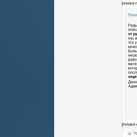
[related-
Похо
Рады
опис
от р
нас 
что 
каче
Боль
неск
рабо
мате
кото
посл
vege
Данн
Адми
[/related
пр