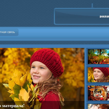
тная связь
о материала!