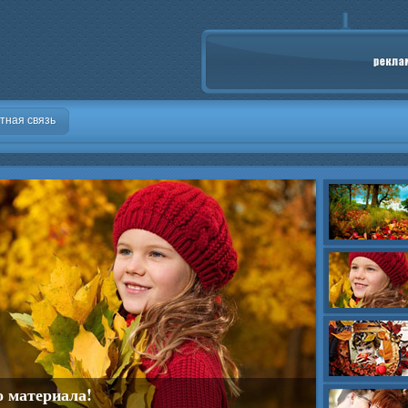
тная связь
о материала!