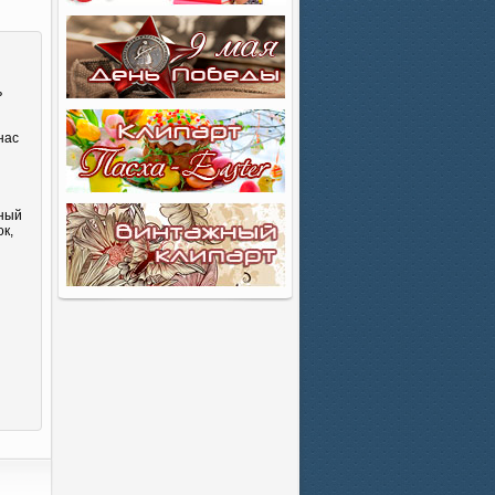
ь
нас
сный
к,
и