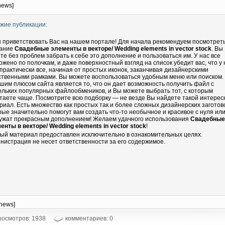
news]
жие публикации:
 приветствовать Вас на нашем портале! Для начала рекомендуем посмотрет
ание
Свадебные элементы в векторе/ Wedding elements in vector stock
. Вы
те без проблем забрать к себе это дополнение и пользоваться им. У нас все
ожено по полочкам, и даже поверхностный взгляд на список убедит вас, что у 
 практически все, начиная от простых иконок, заканчивая дизайнерскими
ственными рамками. Вы можете воспользоваться удобным меню или поиском.
шим плюсом сайта является то, что он дает возможность получить файл с
ольких популярных файлообмеников, и Вы можете выбрать тот, с которым
таете чаще. Посмотрите всю подборку — не везде Вы найдете такой интере
риал. Есть множество как простых так и более сложных дизайнерских заготово
рые значительно помогут вам создать что-то необычное и красивое с нуля ил
ужат прекрасным дополнением! Желаем удачного использования
Свадебные
енты в векторе/ Wedding elements in vector stock
!
ый материал предоставлен исключительно в ознакомительных целях.
нистрация не несет ответственности за его содержимое.
-news]
осмотров: 1938
комментариев: 0