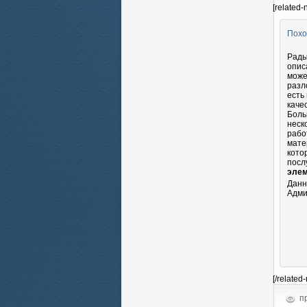
[related-
Похо
Рады
опис
може
разл
есть
каче
Боль
неск
рабо
мате
кото
посл
элем
Данн
Адми
[/related
пр