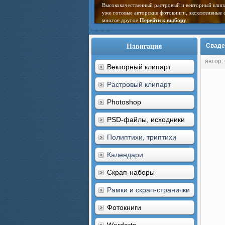
Высококачественный растровый и векторный клип
уже готовые авторские фотокниги, эксклюзивные 
многое другое
Перейти к выбору
Навигация
Свадеб
автор:
Векторный клипарт
Растровый клипарт
Photoshop
PSD-файлы, исходники
Полиптихи, триптихи
Календари
Скрап-наборы
Рамки и скрап-странички
Фотокниги