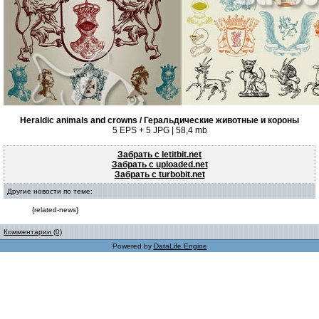
Heraldic animals and crowns / Геральдические животные и короны
5 EPS + 5 JPG | 58,4 mb
Забрать с letitbit.net
Забрать с uploaded.net
Забрать с turbobit.net
Другие новости по теме:
{related-news}
Комментарии (0)
Powered by
DataLife Engine